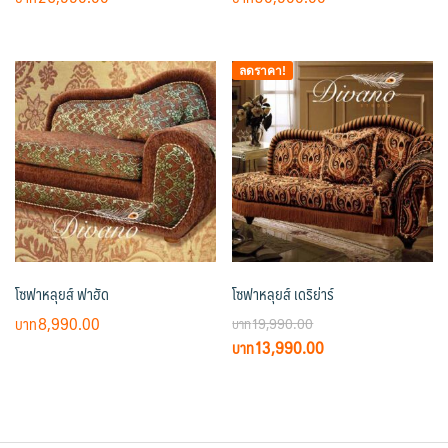
range:
range:
This
This
฿14,900.00
฿13,900.00
product
product
through
through
ลดราคา!
has
has
฿26,990.00
฿30,900.00
multiple
multiple
variants.
variants.
The
The
options
options
may
may
be
be
chosen
chosen
on
on
โซฟาหลุยส์ ฟาฮัด
โซฟาหลุยส์ เดริย่าร์
the
the
product
product
8,990.00
19,990.00
page
page
Original
Current
13,990.00
price
price
was:
is:
฿19,990.00.
฿13,990.00.