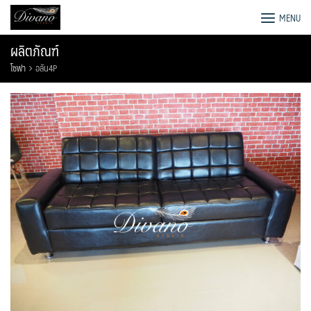
Skip
โรงงานโซฟา เตียง ชุดโต๊ะอาหาร
MENU
to
content
ผลิตภัณฑ์
โซฟา
อลัน4P