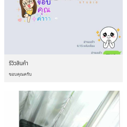
รีวิวสินค้า
ขอบคุณครับ