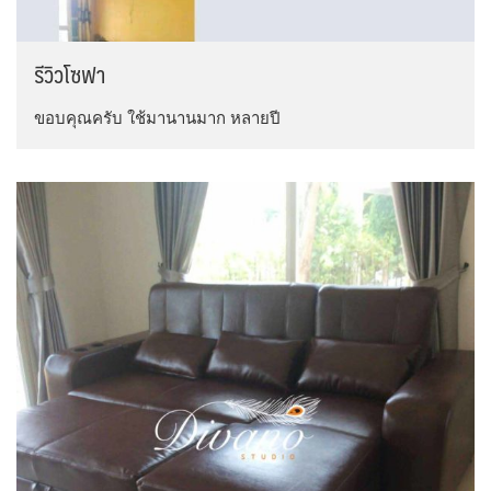
รีวิวโซฟา
ขอบคุณครับ ใช้มานานมาก หลายปี