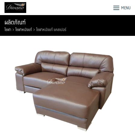
Skip
โรงงานโซฟา เตียง ชุดโต๊ะอาหาร
MENU
to
content
ผลิตภัณฑ์
โซฟา
โซฟาหนังแท้
โซฟาหนังแท้ แคสเปอร์