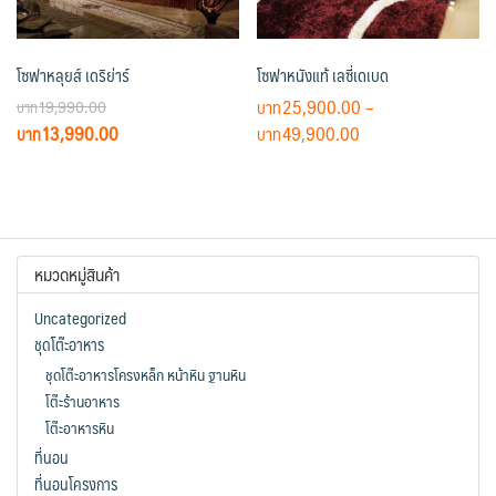
โซฟาหลุยส์ เดริย่าร์
โซฟาหนังแท้ เลซี่เดเบด
25,900.00
–
19,990.00
Original
Current
Price
13,990.00
49,900.00
price
price
range:
This
was:
is:
฿25,900.00
product
฿19,990.00.
฿13,990.00.
through
has
฿49,900.00
multiple
หมวดหมู่สินค้า
variants.
The
Uncategorized
options
ชุดโต๊ะอาหาร
may
ชุดโต๊ะอาหารโครงหล็ก หน้าหิน ฐานหิน
be
โต๊ะร้านอาหาร
chosen
โต๊ะอาหารหิน
on
ที่นอน
the
ที่นอนโครงการ
product