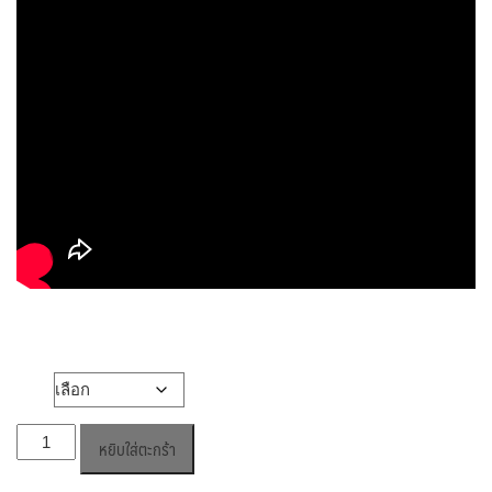
วัสดุ
จำนวน
หยิบใส่ตะกร้า
โซฟา
หนัง