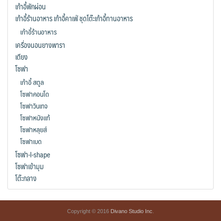
เก้าอี้พักผ่อน
page
เก้าอี้ร้านอาหาร เก้าอี้คาเฟ่ ชุดโต๊ะเก้าอี้ทานอาหาร
เก้าอี้ร้านอาหาร
เครื่องนอนยางพารา
เตียง
โซฟา
เก้าอี้ สตูล
โซฟาคอนโด
โซฟาวินเทจ
โซฟาหนังแท้
โซฟาหลุยส์
โซฟาเบด
โซฟา-l-shape
โซฟาเข้ามุม
โต๊ะกลาง
Copyright © 2016
Divano Studio Inc
.