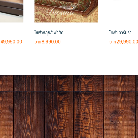
โซฟาหลุยส์ ฟาฮัด
โซฟา คาร์มิร่า
Price
49,990.00
8,990.00
29,990.0
range:
This
฿29,900.00
product
through
has
฿49,990.00
multiple
variants.
The
options
may
be
chosen
on
the