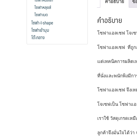
คำอธิบาย
ข้
โซฟาหลุยส์
โซฟาเบด
คำอธิบาย
โซฟา-l-shape
โซฟาเข้ามุม
โซฟาแอลเชฟ โจเซฟ 
โต๊ะกลาง
โซฟาแอลเชฟ ที่ถูก
แต่เทคนิคการผลิตเหม
ที่นั่งและพนักพิงม
โซฟาแอลเชฟ จึงเหมา
โจเซฟเป็น โซฟาแอลเ
เราใช้ วัสดุเกรดเหม
ลูกค้าจึงมั่นใจได้