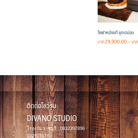
โซฟาหนังแท้ ชุดเดม่อน
29,900.00
–
This
product
has
multiple
variants.
The
options
ติดต่อโชว์รูม
may
be
DIVANO STUDIO
chosen
on
โรงงาน ราชบุรี : 0832397896
the
032919174