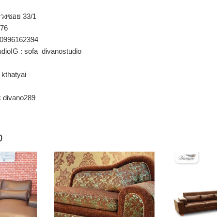
่วงซอย 33/1
776
 0996162394
udioIG : sofa_divanostudio
 kthatyai
e: divano289
ง