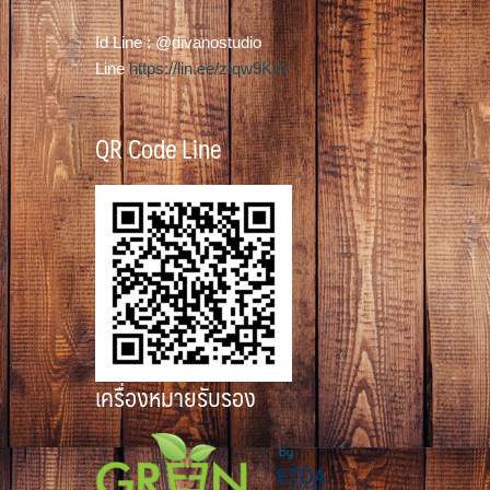
product
page
Id Line : @divanostudio
Line
https://lin.ee/zIqw9KW
QR Code Line
เครื่องหมายรับรอง