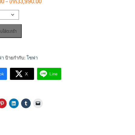
Price
00
–
33,990.00
range:
฿14,990.00
through
฿33,990.00
ิบใส่ตะกร้า
ุ
ฟา
ป้ายกำกับ:
โซฟา
ok
X
Line