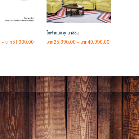
โซฟาหนัง ชุดนาซีซัส
Price
Price
0
–
51,900.00
25,990.00
–
49,990.00
range:
range:
This
฿29,990.00
฿25,990.00
product
through
through
has
฿51,900.00
฿49,990.00
multiple
variants.
The
options
may
be
chosen
on
the