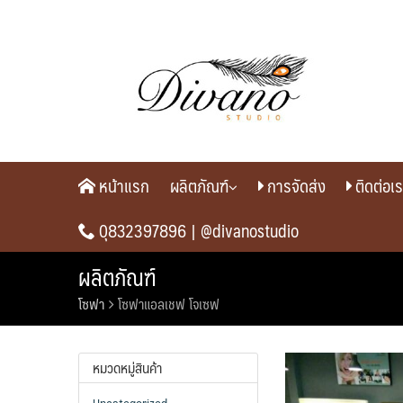
Skip
to
content
หน้าแรก
ผลิตภัณฑ์
การจัดส่ง
ติดต่อเ
0ุ832397896 |
@divanostudio
ผลิตภัณฑ์
โซฟา
โซฟาแอลเชฟ โจเซฟ
หมวดหมู่สินค้า