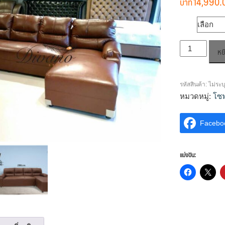
14,990.
วัสดุ
จำนวน
หย
โซฟา
แอล
เชฟ
รหัสสินค้า:
ไม่ระบ
โจ
หมวดหมู่:
โซ
เซฟ
ชิ้น
Facebo
แบ่งปัน: