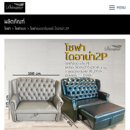
Skip
โรงงานโซฟา เตียง ชุดโต๊ะอาหาร
MENU
to
content
ผลิตภัณฑ์
โซฟา
โซฟาเบด
โซฟาเบดอาร์มแชร์ ไดอาน่า 2P