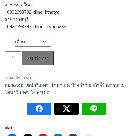
สาขาหาดใหญ่
: 0992398792 idline: kthatyai
สาขาราชบุรี
: 0922398793 idiline: divano289
วัสดุ
จำนวน
หยิบใส่ตะกร้า
โซฟา
เบด
อาร์ม
รหัสสินค้า:
ไม่ระบุ
แชร์
หมวดหมู่:
โซฟาวินเทจ
,
โซฟาเบด
ป้ายกำกับ:
เก้าอี้ร้านอาหาร
,
ไดอาน่า
โซฟาวินเทจ
,
โซฟาเบด
2P
ชิ้น
แบ่งปัน: