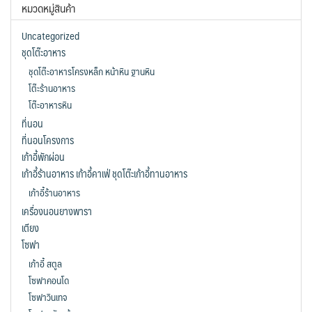
หมวดหมู่สินค้า
variants.
options
The
may
Uncategorized
options
be
ชุดโต๊ะอาหาร
may
chosen
ชุดโต๊ะอาหารโครงหล็ก หน้าหิน ฐานหิน
be
on
โต๊ะร้านอาหาร
chosen
the
โต๊ะอาหารหิน
on
product
ที่นอน
the
page
ที่นอนโครงการ
product
เก้าอี้พักผ่อน
page
เก้าอี้ร้านอาหาร เก้าอี้คาเฟ่ ชุดโต๊ะเก้าอี้ทานอาหาร
เก้าอี้ร้านอาหาร
เครื่องนอนยางพารา
เตียง
โซฟา
เก้าอี้ สตูล
โซฟาคอนโด
โซฟาวินเทจ