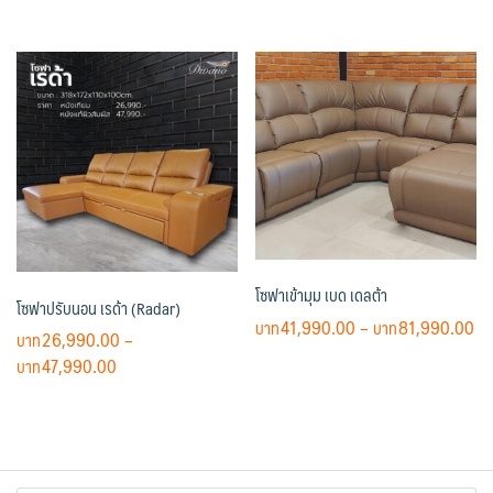
range:
th
This
has
฿19,990.00
฿1
product
multiple
through
has
variants.
฿38,990.00
multiple
The
variants.
options
The
may
options
be
may
chosen
be
on
chosen
the
on
product
โซฟาเข้ามุม เบด เดลต้า
โซฟาปรับนอน เรด้า (Radar)
the
page
Pr
41,990.00
–
81,990.00
product
26,990.00
–
ra
page
Price
47,990.00
This
฿4
range:
product
th
This
฿26,990.00
has
฿8
product
through
multiple
has
฿47,990.00
variants.
multiple
The