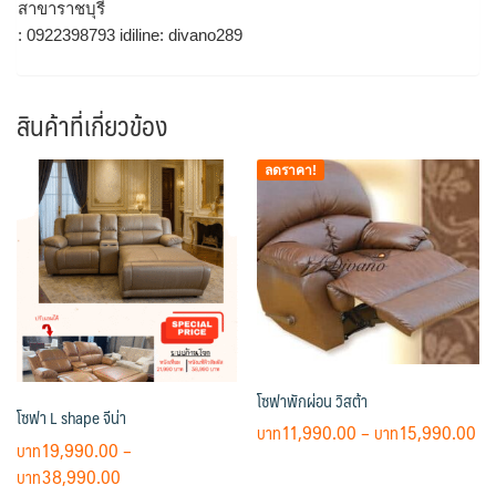
สาขาราชบุรี
: 0922398793 idiline: divano289
สินค้าที่เกี่ยวข้อง
ลดราคา!
โซฟาพักผ่อน วิสต้า
โซฟา L shape จีน่า
Pr
11,990.00
–
15,990.00
19,990.00
–
ra
This
Price
38,990.00
฿1
product