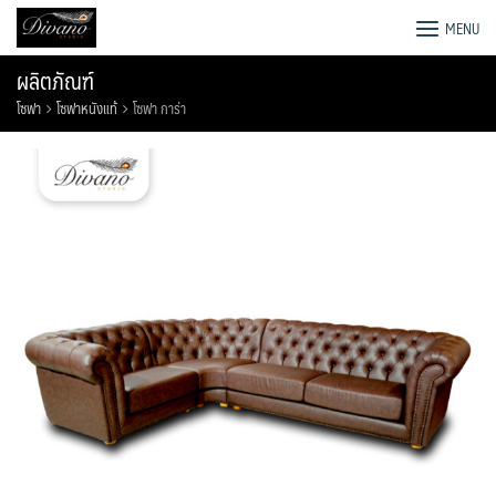
Skip
โรงงานโซฟา เตียง ชุดโต๊ะอาหาร
MENU
to
content
ผลิตภัณฑ์
โซฟา
โซฟาหนังแท้
โซฟา การ่า