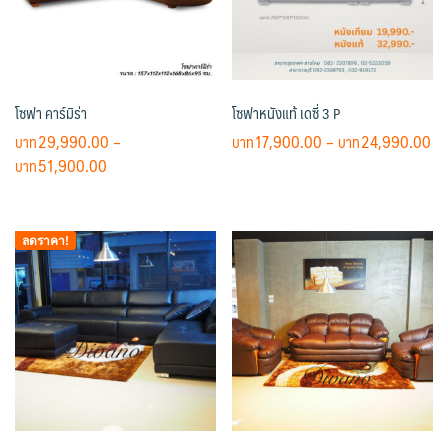
โซฟา คาร์มิร่า
โซฟาหนังแท้ เดซี่ 3 P
Pr
29,990.00
–
17,900.00
–
24,990.00
Price
ra
51,900.00
This
range:
฿1
This
product
฿29,990.00
th
product
has
through
฿2
ลดราคา!
has
multiple
฿51,900.00
multiple
variants.
variants.
The
The
options
options
may
may
be
be
chosen
chosen
on
on
the