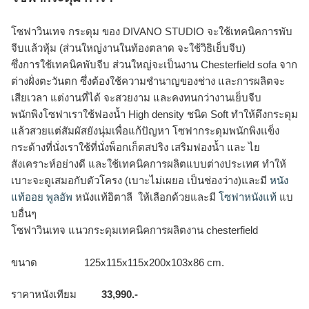
โซฟาวินเทจ กระดุม ของ DIVANO STUDIO จะใช้เทคนิคการพับ
จีบแล้วหุ้ม (ส่วนใหญ่งานในท้องตลาด จะใช้วิธิเย็บจีบ)
ซึ่งการใช้เทคนิคพับจีบ ส่วนใหญ่จะเป็นงาน Chesterfield sofa จาก
ต่างฝั่งตะวันตก ซึ่งต้องใช้ความชำนาญของช่าง และการผลิตจะ
เสียเวลา แต่งานที่ได้ จะสวยงาม และคงทนกว่างานเย็บจีบ
พนักพิงโซฟาเราใช้ฟองน้ำ High density ชนิด Soft ทำให้ดึงกระดุม
แล้วสวยแต่สัมผัสยังนุ่มเพื่อแก้ปัญหา โซฟากระดุมพนักพิงแข็ง
กระด้างที่นั่งเราใช้ที่นั่งพ็อกเก็ตสปริง เสริมฟองน้ำ และ ไย
สังเคราะห์อย่างดี และใช้เทคนิคการผลิตแบบต่างประเทศ ทำให้
เบาะจะดูเสมอกับตัวโครง (เบาะไม่เผยอ เป็นช่องว่าง)และมี
หนัง
แท้ออย พูลอัพ
หนังแท้อิตาลี ให้เลือกด้วยและมี
โซฟาหนังแท้
แบ
บอื่นๆ
โซฟาวินเทจ แนวกระดุมเทคนิคการผลิตงาน chesterfield
ขนาด 125x115x115x200x103x86 cm.
ราคาหนังเทียม
33,990.-