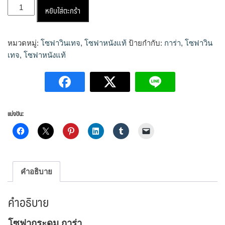
จำนวน
หยิบใส่ตะกร้า
โซฟา
กา
ร่า
หมวดหมู่:
โซฟาวินเทจ
,
โซฟาหนังแท้
ป้ายกำกับ:
การ่า
,
โซฟาวิน
ชิ้น
เทจ
,
โซฟาหนังแท้
แบ่งปัน:
คำอธิบาย
คำอธิบาย
โซฟากระดุม การ่า