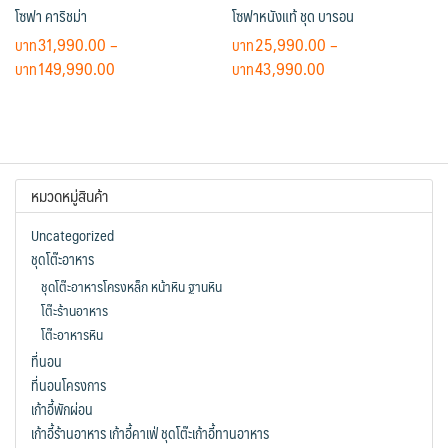
โซฟา คาริชม่า
โซฟาหนังแท้ ชุด บารอน
the
product
product
page
31,990.00
–
25,990.00
–
page
Price
Price
149,990.00
43,990.00
range:
range:
This
This
฿31,990.00
฿25,990.00
product
product
through
through
has
has
฿149,990.00
฿43,990.00
multiple
multiple
หมวดหมู่สินค้า
variants.
variants.
The
The
Uncategorized
options
options
ชุดโต๊ะอาหาร
may
may
ชุดโต๊ะอาหารโครงหล็ก หน้าหิน ฐานหิน
be
be
โต๊ะร้านอาหาร
chosen
chosen
โต๊ะอาหารหิน
on
on
ที่นอน
the
the
ที่นอนโครงการ
product
product
เก้าอี้พักผ่อน
page
page
เก้าอี้ร้านอาหาร เก้าอี้คาเฟ่ ชุดโต๊ะเก้าอี้ทานอาหาร