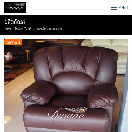
Skip
โรงงานโซฟา เตียง ชุดโต๊ะอาหาร
MENU
to
content
ผลิตภัณฑ์
โซฟา
โซฟาหนังแท้
โซฟาพักผ่อน แคลล่า
ลดราคา!