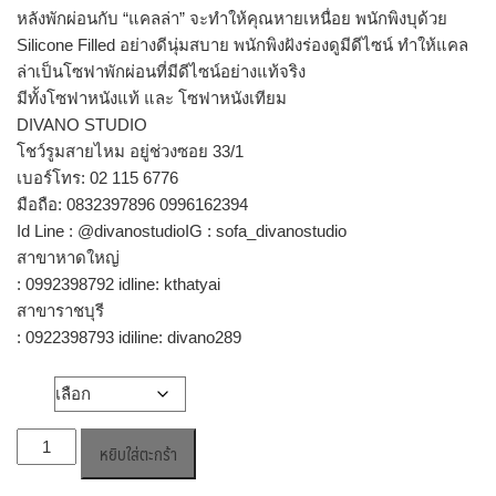
หลังพักผ่อนกับ “แคลล่า” จะทำให้คุณหายเหนื่อย พนักพิงบุด้วย
Silicone Filled อย่างดีนุ่มสบาย พนักพิงฝังร่องดูมีดีไซน์ ทำให้แคล
ล่าเป็นโซฟาพักผ่อนที่มีดีไซน์อย่างแท้จริง
มีทั้งโซฟาหนังแท้ และ โซฟาหนังเทียม
DIVANO STUDIO
โชว์รูมสายไหม อยู่ช่วงซอย 33/1
เบอร์โทร: 02 115 6776
มือถือ: 0832397896 0996162394
Id Line : @divanostudioIG : sofa_divanostudio
สาขาหาดใหญ่
: 0992398792 idline: kthatyai
สาขาราชบุรี
: 0922398793 idiline: divano289
วัสดุ
จำนวน
หยิบใส่ตะกร้า
โซฟา
พัก