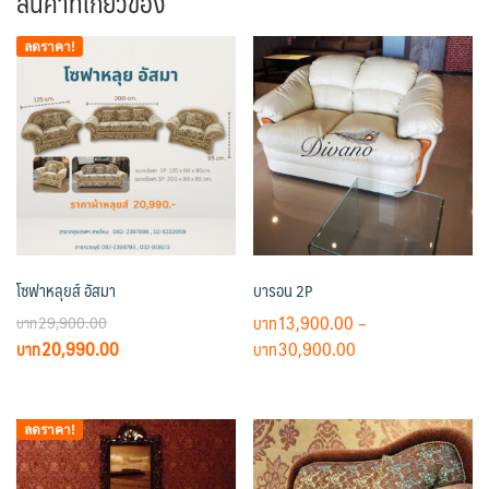
สินค้าที่เกี่ยวข้อง
ลดราคา!
โซฟาหลุยส์ อัสมา
บารอน 2P
13,900.00
–
29,900.00
Original
Current
Price
20,990.00
30,900.00
price
price
range:
This
was:
is:
฿13,900.00
product
฿29,900.00.
฿20,990.00.
through
ลดราคา!
has
฿30,900.00
multiple
variants.