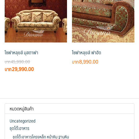
The
options
may
be
chosen
on
โซฟาหลุยส์ มุสตาฟา
โซฟาหลุยส์ ฟาฮัด
the
product
8,990.00
45,990.00
page
Original
Current
29,990.00
price
price
was:
is:
฿45,990.00.
฿29,990.00.
หมวดหมู่สินค้า
Uncategorized
ชุดโต๊ะอาหาร
ชุดโต๊ะอาหารโครงหล็ก หน้าหิน ฐานหิน