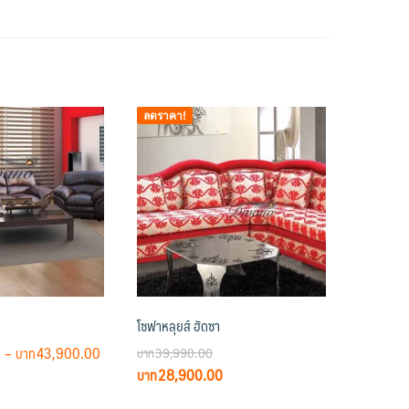
ลดราคา!
โซฟาหลุยส์ ฮัดซา
Price
0
–
43,900.00
39,990.00
range:
Original
Current
28,900.00
฿25,990.00
price
price