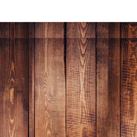
through
was:
is:
฿43,900.00
฿39,990.00.
฿28,900.00.