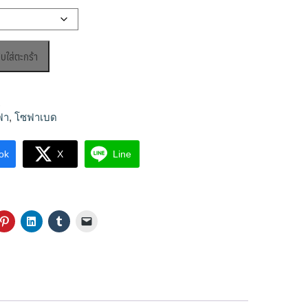
ิบใส่ตะกร้า
ุ
ฟา
,
โซฟาเบด
ok
X
Line