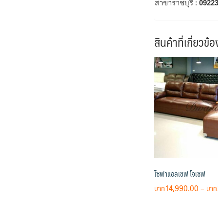
สาขาราชบุรี :
0922
สินค้าที่เกี่ยวข้อ
โซฟาแอลเชฟ โจเซฟ
14,990.00
–
This
product