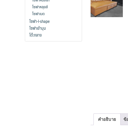
โซฟาหลุยส์
โซฟาเบด
โซฟา-l-shape
โซฟาเข้ามุม
โต๊ะกลาง
คำอธิบาย
ข้