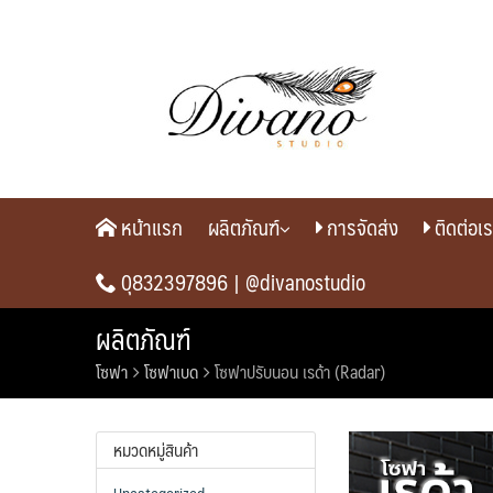
Skip
to
content
หน้าแรก
ผลิตภัณฑ์
การจัดส่ง
ติดต่อเ
0ุ832397896 |
@divanostudio
ผลิตภัณฑ์
โซฟา
โซฟาเบด
โซฟาปรับนอน เรด้า (Radar)
หมวดหมู่สินค้า