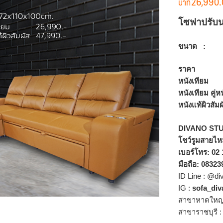
26,990.
โซฟาปรับน
ขนาด : 3
ราคา
หนังเทีย
หนังเทียม ค
หนังแท้ผิวส
DIVANO ST
โชว์รูมสายไหม
เบอร์โทร: 02
มือถือ: 0832
ID Line : @di
IG :
sofa_div
สาขาหาดใหญ่
สาขาราชบุรี 