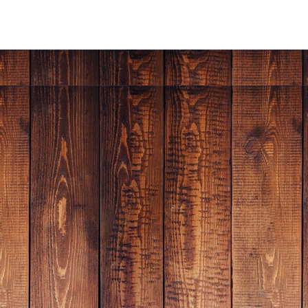
through
through
has
has
฿33,990.00
฿30,900.00
multiple
multiple
variants.
variants.
The
The
options
options
may
may
be
be
chosen
chosen
on
on
the
the
product
product
page
page