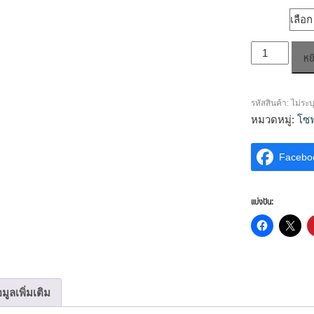
วัสดุที่ใช้
จำนวน
หย
โซฟา
ปรับ
นอน
รหัสสินค้า:
ไม่ระบ
เรด้า
หมวดหมู่:
โซ
(Radar)
ชิ้น
Facebo
แบ่งปัน:
อมูลเพิ่มเติม