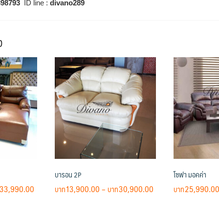
398793
ID line
:
divano289
ง
บารอน 2P
โซฟา มอคค่า
Price
Price
33,990.00
13,900.00
–
30,900.00
25,990.0
range:
range:
This
This
฿14,990.00
฿13,900.00
product
product