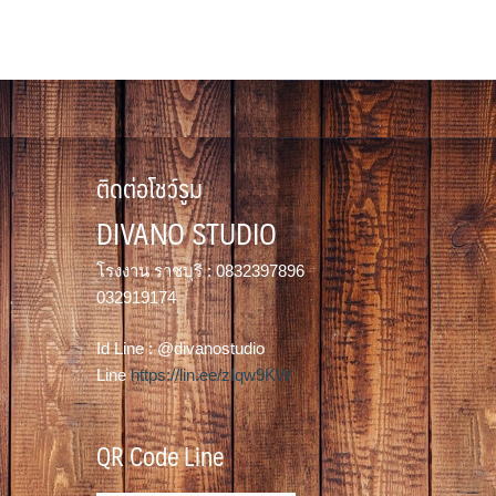
has
multiple
variants.
The
options
may
ติดต่อโชว์รูม
be
chosen
DIVANO STUDIO
on
the
โรงงาน ราชบุรี : 0832397896
product
032919174
page
Id Line : @divanostudio
Line
https://lin.ee/zIqw9KW
QR Code Line