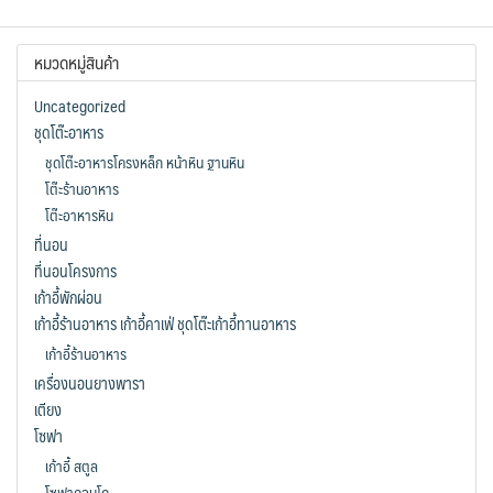
has
has
฿43,990.00
฿43,990.00
multiple
multiple
หมวดหมู่สินค้า
variants.
variants.
The
The
Uncategorized
options
options
ชุดโต๊ะอาหาร
may
may
ชุดโต๊ะอาหารโครงหล็ก หน้าหิน ฐานหิน
be
be
โต๊ะร้านอาหาร
chosen
chosen
โต๊ะอาหารหิน
on
on
ที่นอน
the
the
ที่นอนโครงการ
product
product
เก้าอี้พักผ่อน
page
page
เก้าอี้ร้านอาหาร เก้าอี้คาเฟ่ ชุดโต๊ะเก้าอี้ทานอาหาร
เก้าอี้ร้านอาหาร
เครื่องนอนยางพารา
เตียง
โซฟา
เก้าอี้ สตูล
โซฟาคอนโด