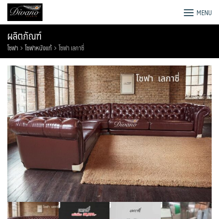
Skip
โรงงานโซฟา เตียง ชุดโต๊ะอาหาร
MENU
to
content
ผลิตภัณฑ์
โซฟา
โซฟาหนังแท้
โซฟา เลกาซี่