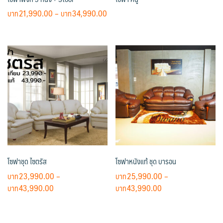
Price
21,990.00
–
34,990.00
range:
This
฿21,990.00
product
through
has
฿34,990.00
multiple
variants.
The
options
may
be
chosen
on
โซฟาชุด ไซตรัส
โซฟาหนังแท้ ชุด บารอน
the
product
23,990.00
–
25,990.00
–
page
Price
Price
43,990.00
43,990.00
range:
range:
This
This
฿23,990.00
฿25,990.00
product
product
through
through