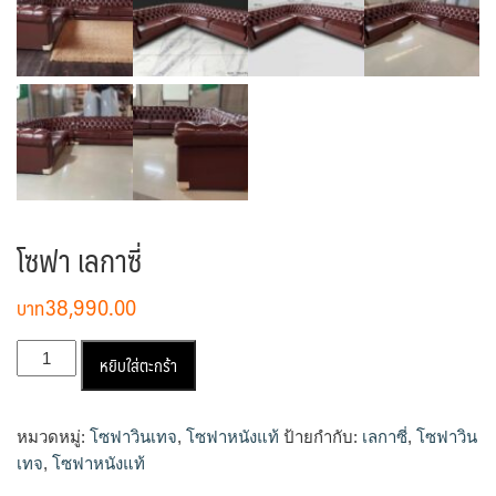
โซฟา เลกาซี่
38,990.00
จำนวน
หยิบใส่ตะกร้า
โซฟา
เลก
าซี่
หมวดหมู่:
โซฟาวินเทจ
,
โซฟาหนังแท้
ป้ายกำกับ:
เลกาซี่
,
โซฟาวิน
ชิ้น
เทจ
,
โซฟาหนังแท้