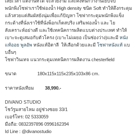
เสียเวลา แต่งานที่ได้ จะสวยงาม และคงทนกว่างานเย็บจีบ
พนักพิงโซฟาเราใช้ฟองน้ำ High density ชนิด Soft ทำให้ดึงกระดุม
แล้วสวยแต่สัมผัสยังนุ่มเพื่อแก้ปัญหา โซฟากระดุมพนักพิงแข็ง
กระด้างที่นั่งเราใช้ที่นั่งพ็อกเก็ตสปริง เสริมฟองน้ำ และ ไย
สังเคราะห์อย่างดี และใช้เทคนิคการผลิตแบบต่างประเทศ ทำให้
เบาะจะดูเสมอกับตัวโครง (เบาะไม่เผยอ เป็นช่องว่าง)และมี
หนัง
แท้ออย พูลอัพ
หนังแท้อิตาลี ให้เลือกด้วยและมี
โซฟาหนังแท้
แบ
บอื่นๆ
โซฟาวินเทจ แนวกระดุมเทคนิคการผลิตงาน chesterfield
ขนาด 180x115x115x235x103x86 cm.
ราคาหนังเทียม
38,990.-
DIVANO STUDIO
โชว์รูมสายไหม อยู่ช่วงซอย 33/1
เบอร์โทร: 02 5333059
มือถือ: 0832397896 0996162394
Id Line : @divanostudio