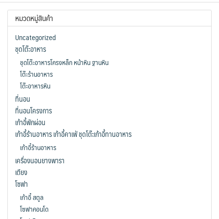
฿4,9
multiple
variants.
หมวดหมู่สินค้า
variants.
The
The
options
Uncategorized
options
may
ชุดโต๊ะอาหาร
may
be
ชุดโต๊ะอาหารโครงหล็ก หน้าหิน ฐานหิน
be
chosen
โต๊ะร้านอาหาร
chosen
on
โต๊ะอาหารหิน
on
the
ที่นอน
the
product
ที่นอนโครงการ
product
page
เก้าอี้พักผ่อน
page
เก้าอี้ร้านอาหาร เก้าอี้คาเฟ่ ชุดโต๊ะเก้าอี้ทานอาหาร
เก้าอี้ร้านอาหาร
เครื่องนอนยางพารา
เตียง
โซฟา
เก้าอี้ สตูล
โซฟาคอนโด