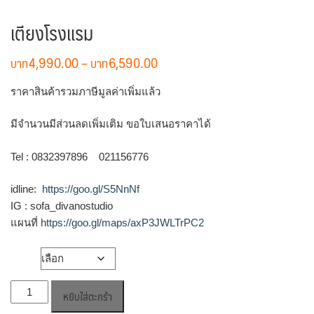
เตียงโรงแรม
Price
4,990.00
–
6,590.00
range:
฿4,990.00
ราคาสินค้ารวมภาษีมูลค่าเพิ่มแล้ว
through
฿6,590.00
มีจำนวนมีส่วนลดเพิ่มเติม ขอใบเสนอราคาได้
Tel : 0832397896 021156776
idline:
https://goo.gl/S5NnNf
IG : sofa_divanostudio
แผนที่
https://goo.gl/maps/axP3JWLTrPC2
ขนาด
จำนวน
หยิบใส่ตะกร้า
เตียง