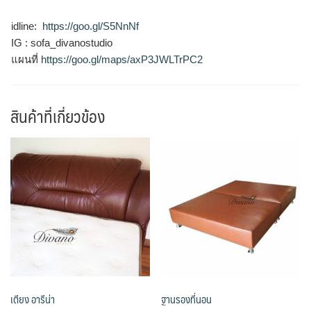
idline:
https://goo.gl/S5NnNf
IG : sofa_divanostudio
แผนที่
https://goo.gl/maps/axP3JWLTrPC2
สินค้าที่เกี่ยวข้อง
เตียง อารีน่า
ฐานรองที่นอน