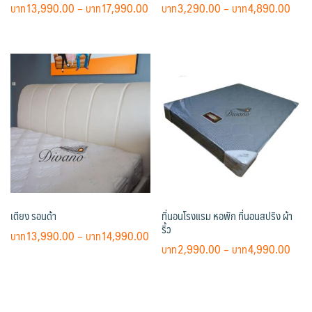
Price
Pric
13,990.00
–
17,990.00
3,290.00
–
4,890.00
range:
rang
This
฿13,990.00
฿3,2
product
through
thro
has
฿17,990.00
฿4,8
multiple
variants.
The
options
may
be
chosen
on
เตียง รอนด้า
ที่นอนโรงแรม หอพัก ที่นอนสปริง ผ้า
the
ริ้ว
product
Price
13,990.00
–
14,990.00
Pric
2,990.00
–
4,990.00
page
range:
This
rang
฿13,990.00
This
product
฿2,9
through
product
has
thro
฿14,990.00
has
multiple