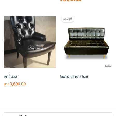
price
price
was:
is:
฿5,990.00.
฿4,190.00.
เก้าอี้ อัลวา
โซฟาร้านอาหาร โรเซ่
3,690.00