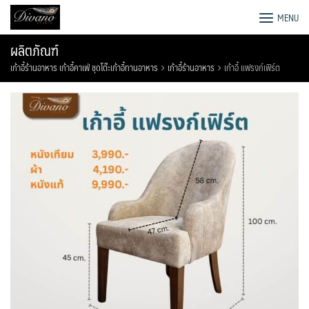
Skip
โรงงานโซฟา เตียง ชุดโต๊ะอาหาร
MENU
to
content
ผลิตภัณฑ์
เก้าอี้ร้านอาหาร เก้าอี้คาเฟ่ ชุดโต๊ะเก้าอี้ทานอาหาร
เก้าอี้ร้านอาหาร
เก้าอี้ แฟรงก์เฟิร์ต