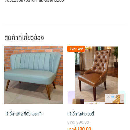
: 0922398793 id line: divano289
สินค้าที่เกี่ยวข้อง
ลดราคา!
เก้าอี้คาเฟ่ 2 ที่นั่ง โอซาก้า
เก้าอี้ทานข้าว ออดี้
5,990.00
Original
Current
4,190.00