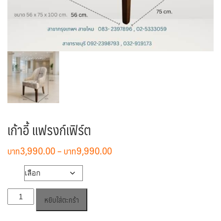
เก้าอี้ แฟรงก์เฟิร์ต
Price
3,990.00
–
9,990.00
range:
฿3,990.00
วัสดุ
through
จำนวน
฿9,990.00
หยิบใส่ตะกร้า
เก้าอี้
แฟ