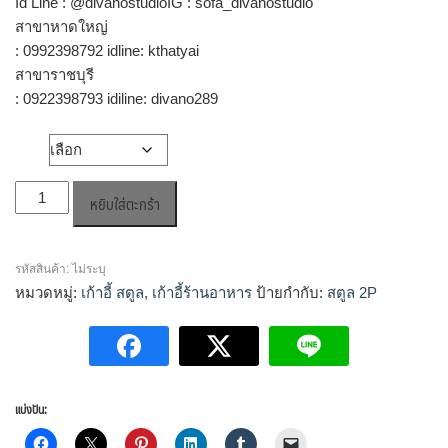
Id Line : @divanostudioIG : sofa_divanostudio
สาขาหาดใหญ่
: 0992398792 idline: kthatyai
สาขาราชบุรี
: 0922398793 idiline: divano289
วัสดุ
จำนวน
หยิบใส่ตะกร้า
เก้าอี้
สตูลA
2P
รหัสสินค้า:
ไม่ระบุ
ชิ้น
หมวดหมู่:
เก้าอี้ สตูล
,
เก้าอี้ร้านอาหาร
ป้ายกำกับ:
สตูล 2P
แบ่งปัน: