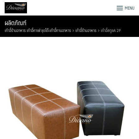
Skip
โรงงานโซฟา เตียง ชุดโต๊ะอาหาร
MENU
to
content
ผลิตภัณฑ์
เก้าอี้ร้านอาหาร เก้าอี้คาเฟ่ ชุดโต๊ะเก้าอี้ทานอาหาร
เก้าอี้ร้านอาหาร
เก้าอี้สตูลA 2P