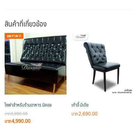
สินค้าที่เกี่ยวข้อง
ลดราคา!
โซฟาสำหรับร้านอาหาร นิคอล
เก้าอี้ มิเดีย
2,690.00
6,990.00
Original
Current
4,990.00
price
price
was:
is: