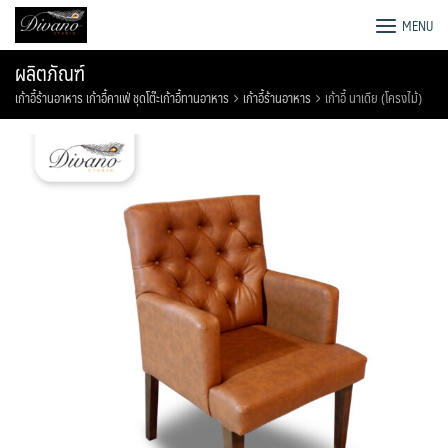
Skip
โรงงานโซฟา เตียง ชุดโต๊ะอาหาร
MENU
to
content
ผลิตภัณฑ์
เก้าอี้ร้านอาหาร เก้าอี้คาเฟ่ ชุดโต๊ะเก้าอี้ทานอาหาร
เก้าอี้ร้านอาหาร
เก้าอี้ นาเดีย (โครงไม้)