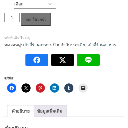
฿4,790.00
วัสดุ
through
จำนวน
฿5,090.00
หยิบใส่ตะกร้า
เก้าอี้
นา
เดีย
รหัสสินค้า:
ไม่ระบุ
(โครง
หมวดหมู่:
เก้าอี้ร้านอาหาร
ป้ายกำกับ:
นาเดีย
,
เก้าอี้ร้านอาหาร
ไม้)
ชิ้น
แบ่งปัน:
คำอธิบาย
ข้อมูลเพิ่มเติม