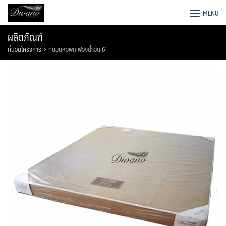
Skip
โรงงานโซฟา เตียง ชุดโต๊ะอาหาร
MENU
to
content
ผลิตภัณฑ์
ที่นอนโครงการ
ที่นอนหอพัก ฟองน้ำอัด 6″