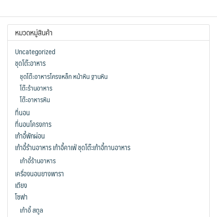
through
฿4,9
has
multiple
฿4,990.00
multiple
variants.
หมวดหมู่สินค้า
variants.
The
The
options
Uncategorized
options
may
ชุดโต๊ะอาหาร
may
be
ชุดโต๊ะอาหารโครงหล็ก หน้าหิน ฐานหิน
be
chosen
โต๊ะร้านอาหาร
chosen
on
โต๊ะอาหารหิน
on
the
ที่นอน
the
product
ที่นอนโครงการ
product
page
เก้าอี้พักผ่อน
page
เก้าอี้ร้านอาหาร เก้าอี้คาเฟ่ ชุดโต๊ะเก้าอี้ทานอาหาร
เก้าอี้ร้านอาหาร
เครื่องนอนยางพารา
เตียง
โซฟา
เก้าอี้ สตูล