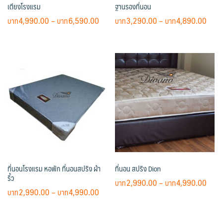
เตียงโรงแรม
ฐานรองที่นอน
Price
Pric
4,990.00
–
6,590.00
3,290.00
–
4,890.00
range:
rang
This
This
฿4,990.00
฿3,2
product
product
through
thro
has
has
฿6,590.00
฿4,8
multiple
multiple
variants.
variants.
The
The
options
options
may
may
be
be
chosen
chosen
on
on
ที่นอนโรงแรม หอพัก ที่นอนสปริง ผ้า
ที่นอน สปริง Dion
the
the
ริ้ว
product
product
Pric
2,990.00
–
4,990.00
Price
2,990.00
–
4,990.00
page
page
rang
This
range:
฿2,9
This
product
฿2,990.00
thro
product
has