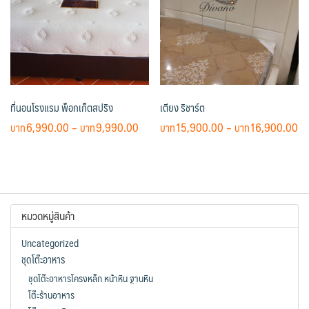
The
The
options
options
may
may
be
be
chosen
chosen
on
on
ที่นอนโรงแรม พ็อกเก็ตสปริง
เตียง ริชาร์ต
the
the
product
product
Price
Pr
6,990.00
–
9,990.00
15,900.00
–
16,900.00
page
page
range:
ra
This
This
฿6,990.00
฿1
product
product
through
th
has
has
฿9,990.00
฿1
multiple
multiple
หมวดหมู่สินค้า
variants.
variants.
The
The
Uncategorized
options
options
ชุดโต๊ะอาหาร
may
may
ชุดโต๊ะอาหารโครงหล็ก หน้าหิน ฐานหิน
be
be
โต๊ะร้านอาหาร
chosen
chosen