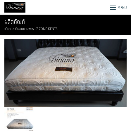
Skip
โรงงานโซฟา เตียง ชุดโต๊ะอาหาร
MENU
to
content
ผลิตภัณฑ์
เตียง
ที่นอนยางพารา 7 ZONE KENTA