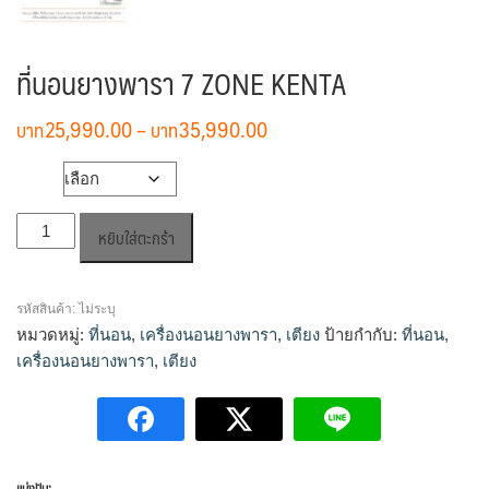
ที่นอนยางพารา 7 ZONE KENTA
Price
25,990.00
–
35,990.00
range:
฿25,990.00
ขนาด
through
จำนวน
฿35,990.00
หยิบใส่ตะกร้า
ที่นอน
ยางพารา
7
รหัสสินค้า:
ไม่ระบุ
ZONE
หมวดหมู่:
ที่นอน
,
เครื่องนอนยางพารา
,
เตียง
ป้ายกำกับ:
ที่นอน
,
KENTA
เครื่องนอนยางพารา
,
เตียง
ชิ้น
แบ่งปัน: