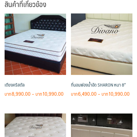
สินค้าที่เกี่ยวข้อง
เตียงคริสตัล
ที่นอนฟองน้ำอัด SHARON หนา 8″
Price
Pri
8,990.00
–
10,990.00
6,490.00
–
10,990.00
range:
ran
This
This
฿8,990.00
฿6,
product
product
through
thr
has
has
฿10,990.00
฿10
multiple
multiple
variants.
variants.