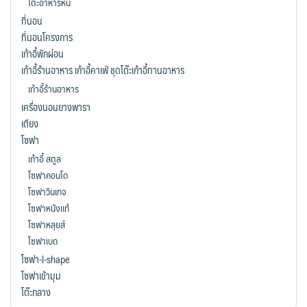
โต๊ะอาหารหิน
on
on
ที่นอน
the
the
ที่นอนโครงการ
product
product
เก้าอี้พักผ่อน
page
page
เก้าอี้ร้านอาหาร เก้าอี้คาเฟ่ ชุดโต๊ะเก้าอี้ทานอาหาร
เก้าอี้ร้านอาหาร
เครื่องนอนยางพารา
เตียง
โซฟา
เก้าอี้ สตูล
โซฟาคอนโด
โซฟาวินเทจ
โซฟาหนังแท้
โซฟาหลุยส์
โซฟาเบด
โซฟา-l-shape
โซฟาเข้ามุม
โต๊ะกลาง