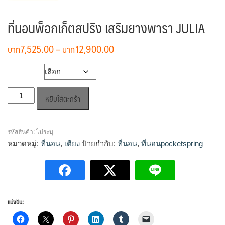
ที่นอนพ็อกเก็ตสปริง เสริมยางพารา JULIA
Price
7,525.00
–
12,900.00
range:
฿7,525.00
ขนาดที่นอน
through
จำนวน
฿12,900.00
หยิบใส่ตะกร้า
ที่
นอ
นพ็
รหัสสินค้า:
ไม่ระบุ
อก
หมวดหมู่:
ที่นอน
,
เตียง
ป้ายกำกับ:
ที่นอน
,
ที่นอนpocketspring
เก็ต
สปริง
เสริม
ยางพารา
JULIA
แบ่งปัน:
ชิ้น