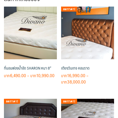
ลดราคา!
ที่นอนฟองน้ำอัด SHARON หนา 8″
เตียงวินเทจ คอนราด
Price
6,490.00
–
10,990.00
16,990.00
–
range:
Price
38,000.00
This
฿6,490.00
range:
product
This
through
฿16,990.00
has
product
฿10,990.00
through
ลดราคา!
ลดราคา!
multiple
has
฿38,000.00
variants.
multiple
The
variants.