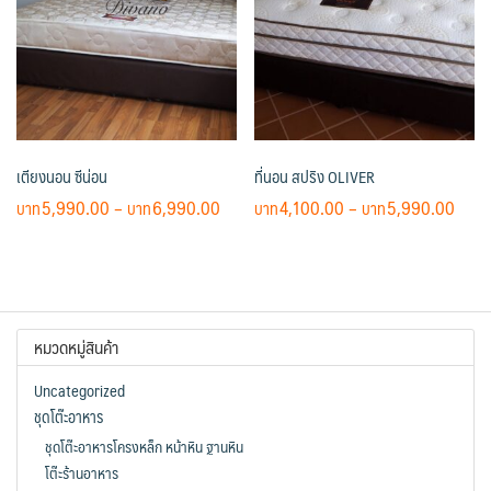
options
The
may
options
be
may
chosen
be
on
chosen
the
on
เตียงนอน ซีน่อน
ที่นอน สปริง OLIVER
product
the
page
product
Price
Price
5,990.00
–
6,990.00
4,100.00
–
5,990.00
page
range:
rang
This
This
฿5,990.00
฿4,1
product
product
through
thro
has
has
฿6,990.00
฿5,9
multiple
multiple
หมวดหมู่สินค้า
variants.
variants.
The
The
Uncategorized
options
options
ชุดโต๊ะอาหาร
may
may
ชุดโต๊ะอาหารโครงหล็ก หน้าหิน ฐานหิน
be
be
โต๊ะร้านอาหาร
chosen
chosen