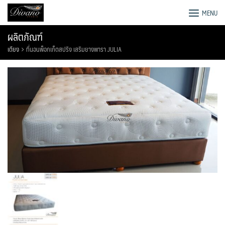
Skip
โรงงานโซฟา เตียง ชุดโต๊ะอาหาร
MENU
to
content
ผลิตภัณฑ์
เตียง
ที่นอนพ็อกเก็ตสปริง เสริมยางพารา JULIA