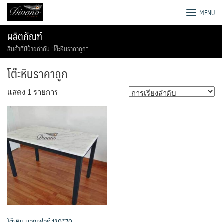
Skip
โรงงานโซฟา เตียง ชุดโต๊ะอาหาร
MENU
to
content
ผลิตภัณฑ์
สินค้าที่มีป้ายกำกับ “โต๊ะหินราคาถูก”
โต๊ะหินราคาถูก
แสดง 1 รายการ
โต๊ะหิน มองเฟอร์ 120*70