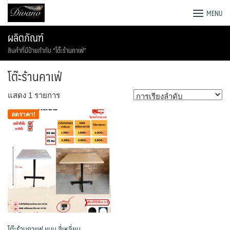
Skip
โรงงานโซฟา เตียง ชุดโต๊ะอาหาร
MENU
to
content
ผลิตภัณฑ์
สินค้าที่มีป้ายกำกับ “โต๊ะร้านคาเฟ่”
โต๊ะร้านคาเฟ่
แสดง 1 รายการ
ลดราคา!
โต๊ะร้านกาแฟ แบบ สี่เหลี่ยม