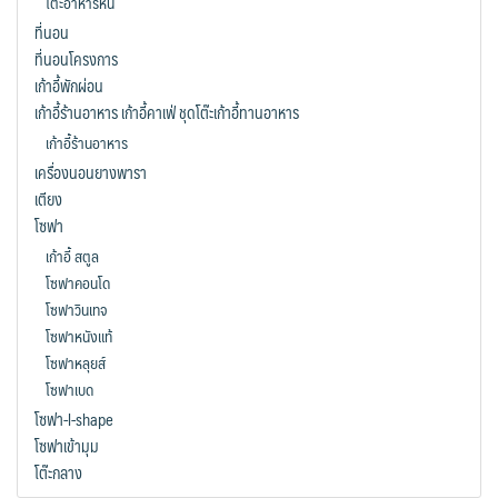
โต๊ะอาหารหิน
ที่นอน
ที่นอนโครงการ
เก้าอี้พักผ่อน
เก้าอี้ร้านอาหาร เก้าอี้คาเฟ่ ชุดโต๊ะเก้าอี้ทานอาหาร
เก้าอี้ร้านอาหาร
เครื่องนอนยางพารา
เตียง
โซฟา
เก้าอี้ สตูล
โซฟาคอนโด
โซฟาวินเทจ
โซฟาหนังแท้
โซฟาหลุยส์
โซฟาเบด
โซฟา-l-shape
โซฟาเข้ามุม
โต๊ะกลาง