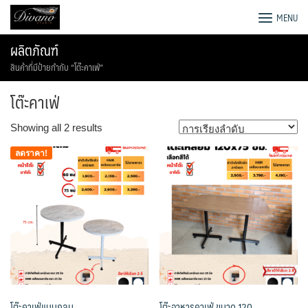
Skip
โรงงานโซฟา เตียง ชุดโต๊ะอาหาร
MENU
to
content
ผลิตภัณฑ์
สินค้าที่มีป้ายกำกับ “โต๊ะคาเฟ่”
โต๊ะคาเฟ่
Showing all 2 results
ลดราคา!
โต๊ะคาเฟ่แบบกลม
โต๊ะอาหารคาเฟ่ ขนาด 120