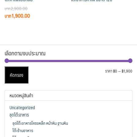
2,900.00
Original
Current
1,900.00
price
price
was:
is:
฿2,900.00.
฿1,900.00.
เลือกตามงบประมาณ
รา
รา
ราคา
฿0
—
฿1,900
คัดกรอง
ต่ำ
สูง
สุด
หมวดหมู่สินค้า
Uncategorized
ชุดโต๊ะอาหาร
ชุดโต๊ะอาหารโครงหล็ก หน้าหิน ฐานหิน
โต๊ะร้านอาหาร