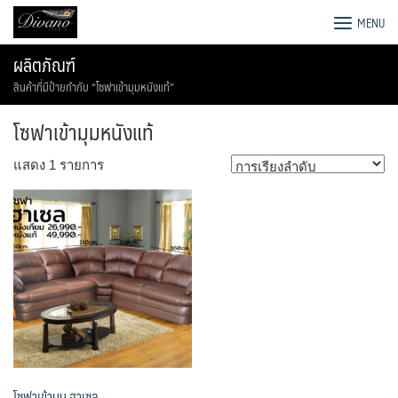
Skip
โรงงานโซฟา เตียง ชุดโต๊ะอาหาร
MENU
to
content
ผลิตภัณฑ์
สินค้าที่มีป้ายกำกับ “โซฟาเข้ามุมหนังแท้”
โซฟาเข้ามุมหนังแท้
แสดง 1 รายการ
โซฟาเข้ามุม ฮาเซล