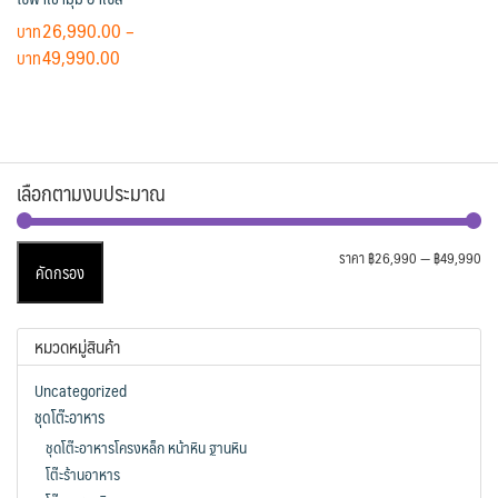
26,990.00
–
Price
49,990.00
range:
This
฿26,990.00
product
through
has
฿49,990.00
multiple
เลือกตามงบประมาณ
variants.
The
options
รา
รา
ราคา
฿26,990
—
฿49,990
คัดกรอง
may
ต่ำ
สูง
be
สุด
chosen
หมวดหมู่สินค้า
on
the
Uncategorized
product
ชุดโต๊ะอาหาร
page
ชุดโต๊ะอาหารโครงหล็ก หน้าหิน ฐานหิน
โต๊ะร้านอาหาร