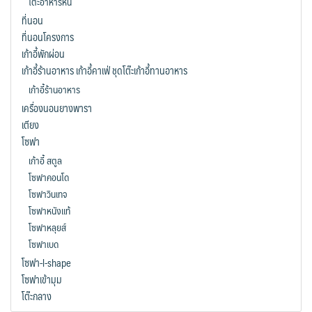
โต๊ะอาหารหิน
ที่นอน
ที่นอนโครงการ
เก้าอี้พักผ่อน
เก้าอี้ร้านอาหาร เก้าอี้คาเฟ่ ชุดโต๊ะเก้าอี้ทานอาหาร
เก้าอี้ร้านอาหาร
เครื่องนอนยางพารา
เตียง
โซฟา
เก้าอี้ สตูล
โซฟาคอนโด
โซฟาวินเทจ
โซฟาหนังแท้
โซฟาหลุยส์
โซฟาเบด
โซฟา-l-shape
โซฟาเข้ามุม
โต๊ะกลาง