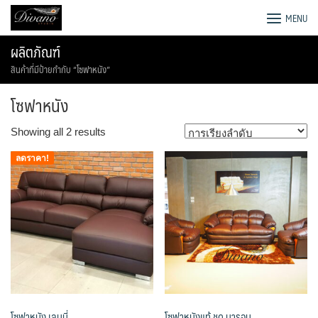
Skip
โรงงานโซฟา เตียง ชุดโต๊ะอาหาร
MENU
to
content
ผลิตภัณฑ์
สินค้าที่มีป้ายกำกับ “โซฟาหนัง”
โซฟาหนัง
Showing all 2 results
ลดราคา!
โซฟาหนัง เลนนี่
โซฟาหนังแท้ ชุด บารอน