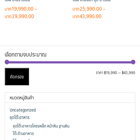
19,990.00
–
25,990.00
–
Price
Price
29,990.00
43,990.00
range:
range:
This
This
฿19,990.00
฿25,990.00
product
product
through
through
has
has
฿29,990.00
฿43,990.00
multiple
multiple
เลือกตามงบประมาณ
variants.
variants.
The
The
options
options
รา
รา
ราคา
฿19,990
—
฿43,990
คัดกรอง
may
may
ต่ำ
สูง
be
be
สุด
chosen
chosen
หมวดหมู่สินค้า
on
on
the
the
Uncategorized
product
product
ชุดโต๊ะอาหาร
page
page
ชุดโต๊ะอาหารโครงหล็ก หน้าหิน ฐานหิน
โต๊ะร้านอาหาร