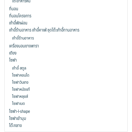
โต๊ะอาหารหิน
ที่นอน
ที่นอนโครงการ
เก้าอี้พักผ่อน
เก้าอี้ร้านอาหาร เก้าอี้คาเฟ่ ชุดโต๊ะเก้าอี้ทานอาหาร
เก้าอี้ร้านอาหาร
เครื่องนอนยางพารา
เตียง
โซฟา
เก้าอี้ สตูล
โซฟาคอนโด
โซฟาวินเทจ
โซฟาหนังแท้
โซฟาหลุยส์
โซฟาเบด
โซฟา-l-shape
โซฟาเข้ามุม
โต๊ะกลาง