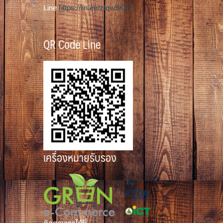
Line
https://lin.ee/zIqw9KW
QR Code Line
เครื่องหมายรับรอง