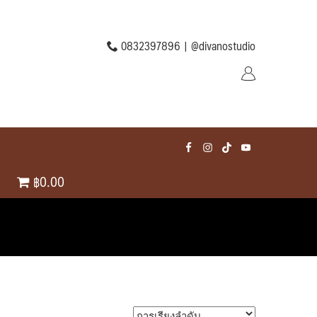
0832397896 |
@divanostudio
฿0.00