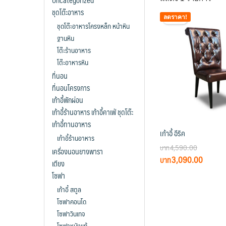
Uncategorized
ชุดโต๊ะอาหาร
ลดราคา!
ชุดโต๊ะอาหารโครงหล็ก หน้าหิน
ฐานหิน
โต๊ะร้านอาหาร
โต๊ะอาหารหิน
ที่นอน
ที่นอนโครงการ
เก้าอี้พักผ่อน
เก้าอี้ร้านอาหาร เก้าอี้คาเฟ่ ชุดโต๊ะ
เก้าอี้ทานอาหาร
เก้าอี้ อีริค
เก้าอี้ร้านอาหาร
4,590.00
เครื่องนอนยางพารา
Original
Curren
3,090.00
เตียง
price
price
โซฟา
was:
is:
เก้าอี้ สตูล
฿4,590.00.
฿3,090
โซฟาคอนโด
โซฟาวินเทจ
โซฟาหนังแท้