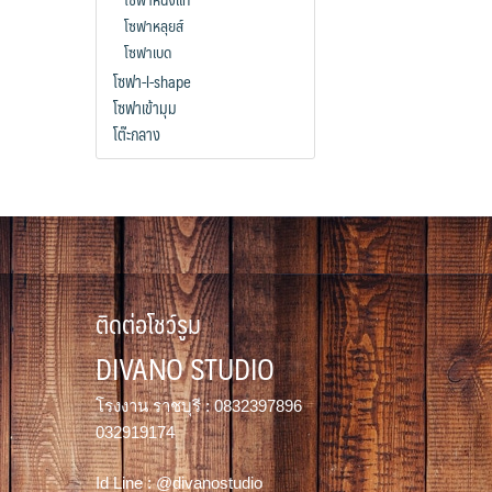
โซฟาหลุยส์
โซฟาเบด
โซฟา-l-shape
โซฟาเข้ามุม
โต๊ะกลาง
ติดต่อโชว์รูม
DIVANO STUDIO
โรงงาน ราชบุรี : 0832397896
032919174
Id Line : @divanostudio