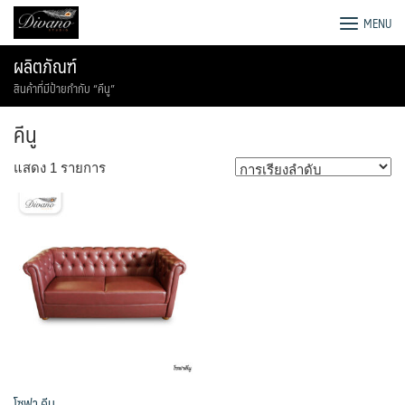
Skip
โรงงานโซฟา เตียง ชุดโต๊ะอาหาร
MENU
to
content
ผลิตภัณฑ์
สินค้าที่มีป้ายกำกับ “คีนู”
คีนู
แสดง 1 รายการ
โซฟา คีนู