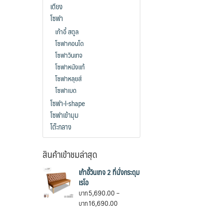
เตียง
options
โซฟา
may
เก้าอี้ สตูล
be
โซฟาคอนโด
chosen
โซฟาวินเทจ
on
โซฟาหนังแท้
the
โซฟาหลุยส์
product
โซฟาเบด
page
โซฟา-l-shape
โซฟาเข้ามุม
โต๊ะกลาง
สินค้าเข้าชมล่าสุด
เก้าอี้วินเทจ 2 ที่นั่งกระดุม
เรโอ
5,690.00
–
Price
16,690.00
range: