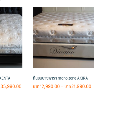
 KENTA
ที่นอนยางพารา mono zone AKIRA
Price
Price
35,990.00
12,990.00
–
21,990.00
range:
range:
This
฿25,990.00
฿12,990.00
product
through
through
has
฿35,990.00
฿21,990.00
multiple
variants.
The