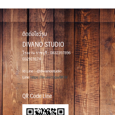
฿5,690.00
through
฿16,690.00
ติดต่อโชว์รูม
DIVANO STUDIO
โรงงาน ราชบุรี : 0832397896
032919174
Id Line : @divanostudio
Line
https://lin.ee/zIqw9KW
QR Code Line