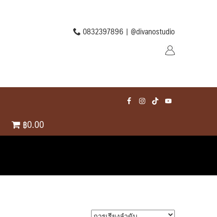
0832397896 |
@divanostudio
฿0.00