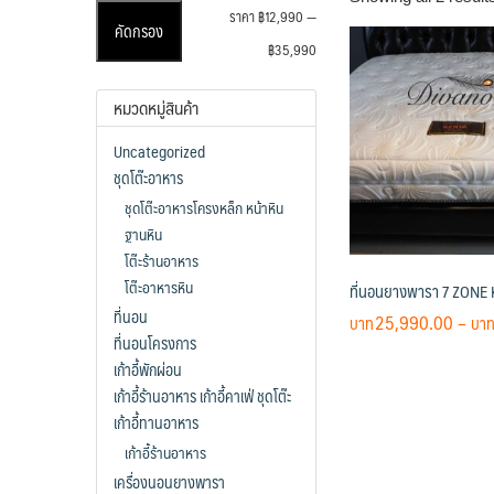
ราคา
ราคา
ราคา
฿12,990
—
คัดกรอง
ต่ำ
สูงสุด
฿35,990
สุด
หมวดหมู่สินค้า
Uncategorized
ชุดโต๊ะอาหาร
ชุดโต๊ะอาหารโครงหล็ก หน้าหิน
ฐานหิน
โต๊ะร้านอาหาร
โต๊ะอาหารหิน
ที่นอนยางพารา 7 ZONE
ที่นอน
25,990.00
–
ที่นอนโครงการ
This
เก้าอี้พักผ่อน
product
เก้าอี้ร้านอาหาร เก้าอี้คาเฟ่ ชุดโต๊ะ
has
เก้าอี้ทานอาหาร
multiple
เก้าอี้ร้านอาหาร
variants.
เครื่องนอนยางพารา
The