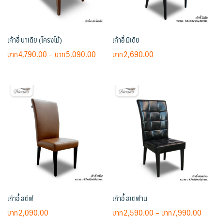
be
be
chosen
chosen
on
on
เก้าอี้ นาเดีย (โครงไม้)
เก้าอี้ มิเดีย
the
the
product
product
Price
4,790.00
–
5,090.00
2,690.00
page
page
range:
This
฿4,790.00
product
through
has
฿5,090.00
multiple
variants.
The
options
may
be
chosen
on
เก้าอี้ สตีฟ
เก้าอี้ สเตฟาน
the
product
Pric
2,090.00
2,590.00
–
7,990.00