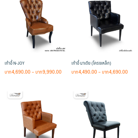
฿1,990
multiple
variants.
The
options
may
be
chosen
on
เก้าอี้ N-JOY
เก้าอี้ นาเดีย (โครงเหล็ก)
the
product
Price
Price
4,690.00
–
9,990.00
4,490.00
–
4,690.00
page
range:
rang
This
This
฿4,690.00
฿4,4
product
product
through
thro
has
has
฿9,990.00
฿4,6
multiple
multiple
variants.
variants.
The
The
options
options
may
may