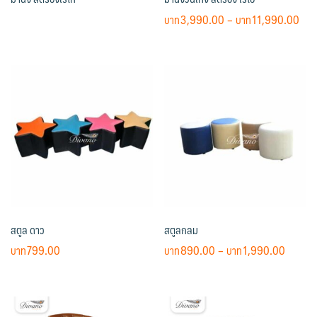
Pri
3,990.00
–
11,990.00
ran
This
฿3,
product
thr
has
฿11
multiple
variants.
The
options
may
be
chosen
on
สตูล ดาว
สตูลกลม
the
product
Price
799.00
890.00
–
1,990.00
page
range:
This
฿890.
product
throug
has