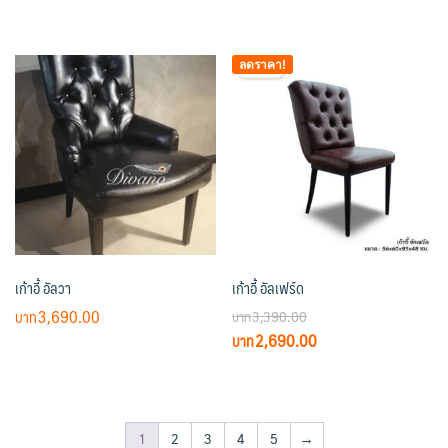
page
rang
This
This
฿2,5
product
product
thro
ลดราคา!
has
has
฿7,9
multiple
multiple
variants.
variants.
The
The
options
options
may
may
be
be
chosen
chosen
on
on
เก้าอี้ อัลวา
เก้าอี้ อัลเฟร์ด
the
the
product
product
3,690.00
3,390.00
page
page
Original
Current
2,690.00
price
price
was:
is:
฿3,390.00.
฿2,690.00.
1
2
3
4
5
→