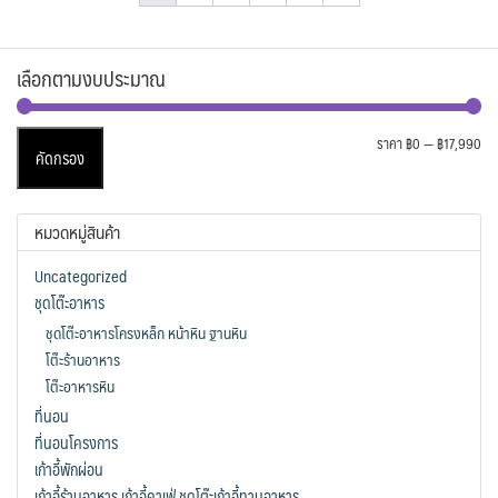
เลือกตามงบประมาณ
รา
รา
ราคา
฿0
—
฿17,990
คัดกรอง
ต่ำ
สูง
สุด
หมวดหมู่สินค้า
Uncategorized
ชุดโต๊ะอาหาร
ชุดโต๊ะอาหารโครงหล็ก หน้าหิน ฐานหิน
โต๊ะร้านอาหาร
โต๊ะอาหารหิน
ที่นอน
ที่นอนโครงการ
เก้าอี้พักผ่อน
เก้าอี้ร้านอาหาร เก้าอี้คาเฟ่ ชุดโต๊ะเก้าอี้ทานอาหาร