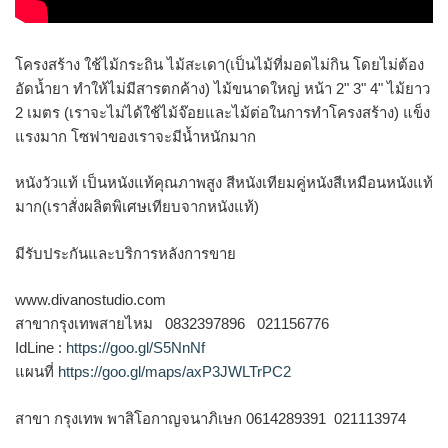
โครงสร้าง ใช้ไม้กระถิน ไม้สะเดา(เป็นไม้ที่มอดไม่กิน โดยไม่ต้อง
อัดน้ำยา ทำให้ไม่มีสารตกค้าง) ไม้ขนาดใหญ่ หน้า 2" 3" 4" ไม้ยาว
2 เมตร (เราจะไม่ได้ใช้ไม้จ๊อยและไม้ต่อในการทำโครงสร้าง) แข็ง
แรงมาก โซฟาของเราจะมีน้ำหนักมาก
หนังวัวแท้ เป็นหนังแท้คุณภาพสูง สีหนังเทียมคู่หนังสีเหมือนหนังแท้
มาก(เราสั่งผลิตพิเศษเทียบจากหนังแท้)
มีรับประกันและบริการหลังการขาย
www.divanostudio.com
สาขากรุงเทพสายไหม 0832397896 021156776
IdLine :
https://goo.gl/S5NnNf
แผนที่
https://goo.gl/maps/axP3JWLTrPC2
สาขา กรุงเทพ พาสิโอกาญจนาภิเษก 0614289391 021113974