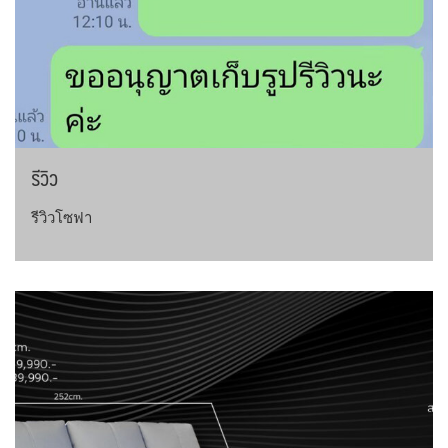
รีวิว
รีวิวโซฟา