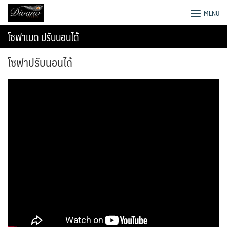
Skip
โรงงานโซฟา เตียง ชุดโต๊ะอาหาร
MENU
to
content
โซฟาเบด ปรับนอนได้
โซฟาปรับนอนได้